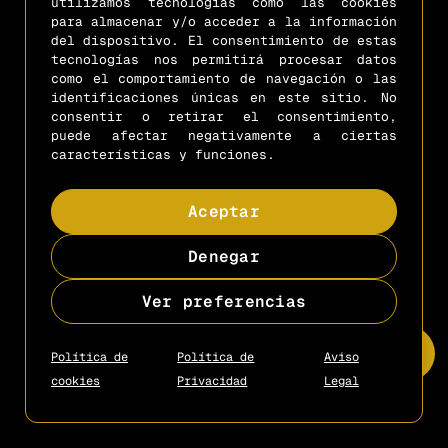
utilizamos tecnologías como las cookies
contacto@mejoresescapistas.com
+34 666 66 03 09
para almacenar y/o acceder a la información
del dispositivo. El consentimiento de estas
tecnologías nos permitirá procesar datos
Copyright © 2025
- Diseño by
Gcon
como el comportamiento de navegación o las
identificaciones únicas en este sitio. No
consentir o retirar el consentimiento,
puede afectar negativamente a ciertas
características y funciones.
Aceptar
Denegar
Ver preferencias
Política de
Política de
Aviso
cookies
Privacidad
Legal