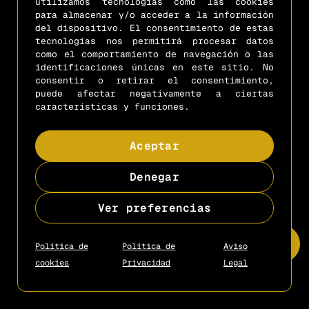
utilizamos tecnologías como las cookies
contacto@mejoresescapistas.com
+34 666 66 03 09
para almacenar y/o acceder a la información
del dispositivo. El consentimiento de estas
tecnologías nos permitirá procesar datos
Copyright © 2025
- Diseño by
Gcon
como el comportamiento de navegación o las
identificaciones únicas en este sitio. No
consentir o retirar el consentimiento,
puede afectar negativamente a ciertas
características y funciones.
Aceptar
Denegar
Ver preferencias
Política de
Política de
Aviso
cookies
Privacidad
Legal