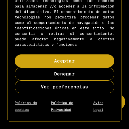
utilizamos tecnologías como las cookies
contacto@mejoresescapistas.com
+34 666 66 03 09
para almacenar y/o acceder a la información
del dispositivo. El consentimiento de estas
tecnologías nos permitirá procesar datos
Copyright © 2025
- Diseño by
Gcon
como el comportamiento de navegación o las
identificaciones únicas en este sitio. No
consentir o retirar el consentimiento,
puede afectar negativamente a ciertas
características y funciones.
Aceptar
Denegar
Ver preferencias
Política de
Política de
Aviso
cookies
Privacidad
Legal