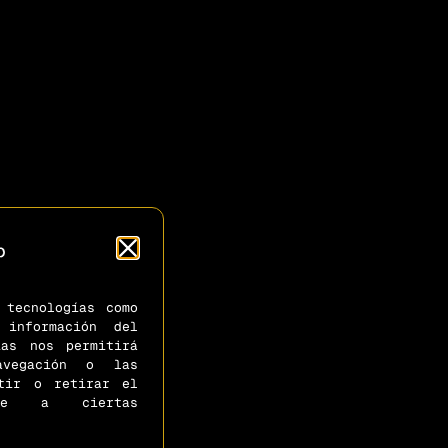
o
 tecnologías como
información del
ías nos permitirá
avegación o las
ntir o retirar el
ente a ciertas