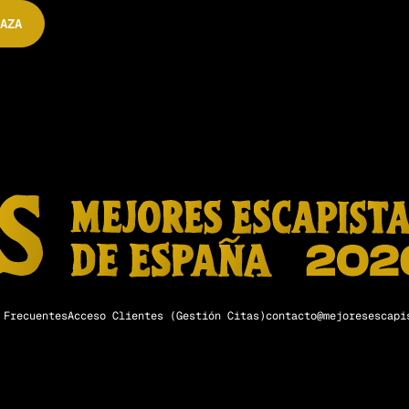
AZA
 Frecuentes
Acceso Clientes (Gestión Citas)
contacto@mejoresescapi