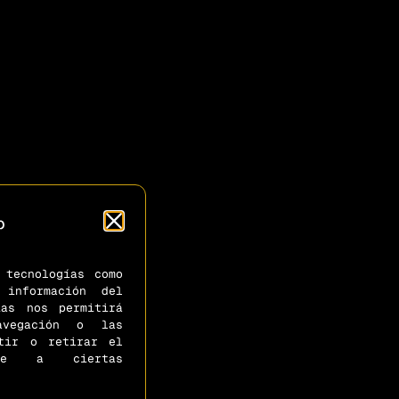
o
 tecnologías como
información del
ías nos permitirá
avegación o las
ntir o retirar el
ente a ciertas