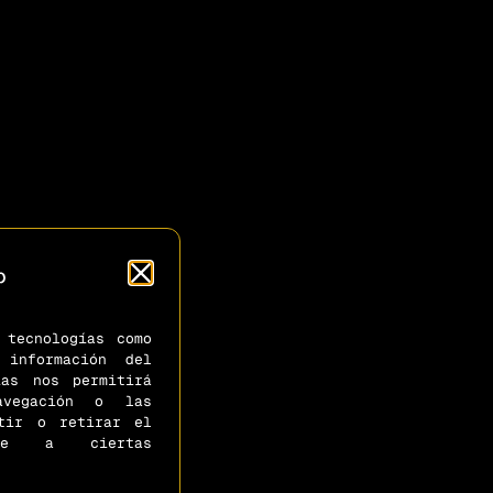
o
 tecnologías como
información del
ías nos permitirá
avegación o las
ntir o retirar el
ente a ciertas