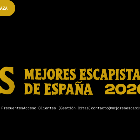
AZA
 Frecuentes
Acceso Clientes (Gestión Citas)
contacto@mejoresescapi