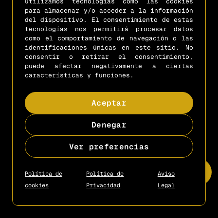
utilizamos tecnologías como las cookies
contacto@mejoresescapistas.com
+34 666 66 03 09
para almacenar y/o acceder a la información
del dispositivo. El consentimiento de estas
tecnologías nos permitirá procesar datos
Copyright © 2025
- Diseño by
Gcon
como el comportamiento de navegación o las
identificaciones únicas en este sitio. No
consentir o retirar el consentimiento,
puede afectar negativamente a ciertas
características y funciones.
Aceptar
Denegar
Ver preferencias
Política de
Política de
Aviso
cookies
Privacidad
Legal